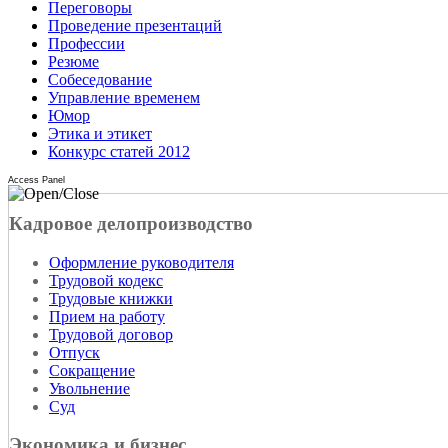
Переговоры
Проведение презентаций
Профессии
Резюме
Собеседование
Управление временем
Юмор
Этика и этикет
Конкурс статей 2012
Access Panel
Кадровое делопроизводство
Оформление руководителя
Трудовой кодекс
Трудовые книжки
Прием на работу
Трудовой договор
Отпуск
Сокращение
Увольнение
Суд
Экономика и бизнес