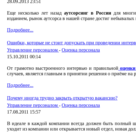
28.09.2013 23:51
Еще несколько лет назад
аутсорсинг в России
для многих
изданием, рынок аутсорса в нашей стране достиг небывалых 
Подробнее...
Ошибки, которые не стоит допускать при проведении интер
Управление персоналом
-
Оценка персонала
15.10.2011 00:14
От грамотно выстроенного интервью и правильной
оценки
случаев,
является главным в принятии решения о приёме на р
Подробнее...
Почему иногда трудно закрыть открытую вакансию?
Управление персоналом
-
Оценка персонала
17.08.2011 15:57
В идеале в каждой компании всегда должен быть полный шт
уходит из компании или открывается новый отдел, новая дол