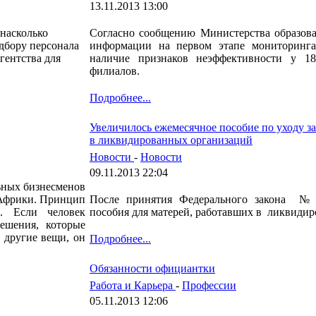
13.11.2013 13:00
 насколько
Согласно сообщению Министерства образова
одбору персонала
информации на первом этапе мониторинга
гентства для
наличие признаков неэффективности у 1
филиалов.
Подробнее...
Увеличилось ежемесячное пособие по уходу з
в ликвидированных организаций
Новости
-
Новости
09.11.2013 22:04
ьных бизнесменов
 Африки. Принцип
После принятия Федерального закона № 
. Если человек
пособия для матерей, работавших в ликвидир
ешения, которые
 другие вещи, он
Подробнее...
Обязанности официантки
Работа и Карьера
-
Профессии
05.11.2013 12:06