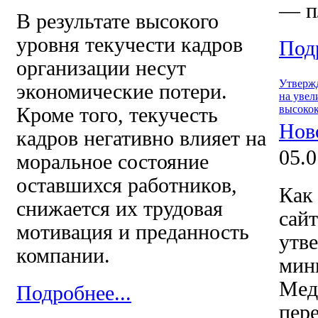
— п
В результате высокого
уровня текучести кадров
Подр
организации несут
Утвержд
экономические потери.
на увел
высоко
Кроме того, текучесть
Нов
кадров негативно влияет на
05.0
моральное состояние
оставшихся работников,
Как
снижается их трудовая
сай
мотивация и преданность
утв
компании.
ми
Ме
Подробнее...
пер