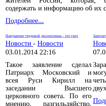
жителей России, которая, с
содержать и информацию об их 
Подробнее...
Нарушение трудовой дисциплины - это грех
Зарплат
Новости
-
Новости
Нов
03.01.2014 22:16
07.0
Такое заявление сделал
Зар
Патриарх Московский и
мог
всея Руси Кирилл на
чет
заседании Высшего
двух
церковного совета.
По его
Подр
мнению, разгильдяйство,