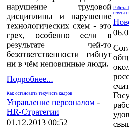
нарушение трудовой
Работа 
почти п
дисциплины и нарушение
Нов
технологических схем
- это
06.0
грех, особенно если в
результате чей-то
Сог
безответственности гибнут
общ
ни в чём неповинные люди.
ок
рос
Подробнее...
с
Как остановить текучесть кадров
Гос
Управление персоналом
-
рабо
HR-Стратегии
удо
01.12.2013 00:52
свы