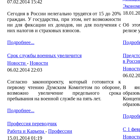
07.02.2014 15:42
Эконом
18.01.2
Сегодня в России нелегально трудятся от 15 до 20%
граждан. У государства, при этом, нет возможности
ни для фиксации их доходов, ни для получения с
Об это
них налогов и страховых взносов.
релизе 
Подробнее...
Подробн
Срок службы военных увеличится
Предсто
в Росси
Новости
-
Новости
Новост
06.02.2014 22:03
06.02.2
Согласно законопроекту, который готовится к
первому чтению Думским Комитетом по обороне,
В янв
возможно увеличение предельного срока
образ
пребывания на военной службе на пять лет.
Концеп
образов
Подробнее...
Подробн
Профессия переводчик
С 1 фев
Работа и Карьера
-
Профессии
Новост
15.01.2014 01:19