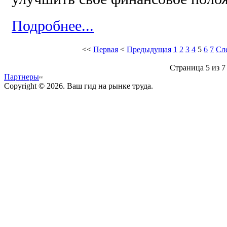
Подробнее...
<<
Первая
<
Предыдущая
1
2
3
4
5
6
7
Сл
Страница 5 из 7
Партнеры
Copyright © 2026. Ваш гид на рынке труда.