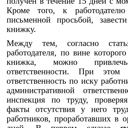
получен в течение 15 дней с мо
Кроме того,
к работодател
письменной просьбой,
завест
книжку.
Между тем, согласно стать
работодателя, по вине которого
книжка, можно
привл
ответственности. При этом
ответственность по иску работн
административной ответствен
инспекция по труду,
провер
факты отсутствия
у него
тру
работников, проработавших в 
дней. В первом случае
су