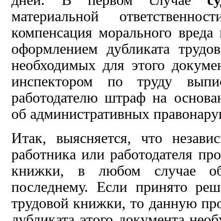
материальной ответственност
компенсация морального вреда 
оформлением дубликата трудо
необходимых для этого докуме
инспектором по труду выпис
работодателю штраф на основа
об административных правонару
Итак,
выясняется, что незави
работника или работодателя пр
книжки,
в любом случае об
последнему. Если принято реш
трудовой
книжки, то данную
пр
дубликата этого документа необ