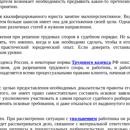
дателя возникает необходимость предъявить какие-то претензи
дприятию.
тия квалифицированного юриста занятие малоперспективное. Ве
тем больше шансов имеет она для достижения своей цели. Одна
нии
различных статей
в нужном направлении.
жения при решении трудовых споров в судебном порядке. Не к
нять,
что именно, когда и как необходимо сделать, чтобы в ит
практический юридический опыт. Если доверить отстаив
ком уровне.
одекса России, и некоторые нормы
Трудового кодекса
РФ описы
овом, для разрешения трудового спора, и работник, и рабо
аделяется всеми процессуальными правами клиента, начиная от
 с целью предоставления необходимых доказательств
правоты ег
того, он имеет право самостоятельно составить исковое заяв
 уполномочен участвовать в самом процессе судебного разбира
зменять
исковые требования, и даже отказаться от выдвинутого и
сти. При рассмотрении ситуации с
увольнением
работника он р
удет рассматриваться дело, связанное с материальной ответств
ваши интересы
в процессуальных разбирательствах,
несколько