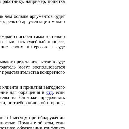
и работнику, например, попытка
дь чем больше аргументов будет
ко, речь об аргументации можно
аждый способен самостоятельно
оге выиграть судебный процесс,
ание своих интересов в суде
вают представительство в суде
тодатель могут
воспользоваться
 представительства конкретного
о клиента и принятия
выгодного
ление для обращения в
суд
, если
тельства. Он может предъявлять
ска, по требованию той стороны,
авен 1 месяцу, при обнаружении
енностью. Помните об этом, если
 позднее образования конфликта