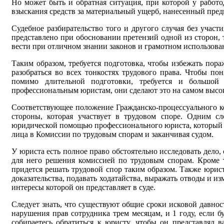
Но может быть и обратная ситуация, при которой у работо
взыскания
средств за материальный ущерб, нанесенный пре
Судебное разбирательство того и другого случая без учас
представлено при обосновании претензий одной из сторон, 
вести при отличном
знании законов и
грамотном
использова
Таким образом, требуется подготовка, чтобы избежать
пора
разобраться во всех тонкостях трудового права. Чтобы по
помимо
длительной
подготовки, требуется
и большой 
профессиональным юристам, они
сделают это на самом высо
Соответствующее положение Гражданско-процессуального к
стороны, которая участвует в трудовом споре. Одним сл
юридической помощью профессионального юриста, который н
лица в Комиссии по трудовым спорам и заканчивая судом.
У юриста есть полное право обстоятельно исследовать дело,
для него решения комиссией по трудовым спорам.
Кроме 
придется решать трудовой спор таким образом. Также юрист
доказательства, подавать
ходатайства, выражать отводы и и
интересы которой он представляет в суде.
Следует знать, что существуют общие сроки исковой давно
нарушения прав сотрудника трем месяцам, и 1 году, если б
собираетесь обратиться к юристу, чтобы он представлял 