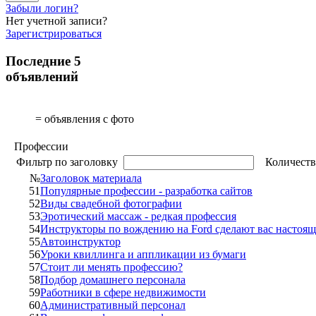
Забыли логин?
Нет учетной записи?
Зарегистрироваться
Последние 5
объявлений
= объявления с фото
Профессии
Фильтр по заголовку
Количеств
№
Заголовок материала
51
Популярные профессии - разработка сайтов
52
Виды свадебной фотографии
53
Эротический массаж - редкая профессия
54
Инструкторы по вождению на Ford сделают вас настоя
55
Автоинструктор
56
Уроки квиллинга и аппликации из бумаги
57
Стоит ли менять профессию?
58
Подбор домашнего персонала
59
Работники в сфере недвижимости
60
Административный персонал