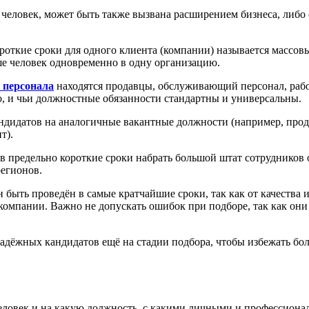
человек, может быть также вызвана расширением бизнеса, либо
ороткие сроки для одного клиента (компании) называется массо
ьше человек одновременно в одну организацию.
 персонала
находятся продавцы, обслуживающий персонал, рабо
о, и чьи должностные обязанности стандартны и универсальны.
ндидатов на аналогичные вакантные должности (например, прод
т).
 предельно короткие сроки набрать большой штат сотрудников о
регионов.
быть проведён в самые кратчайшие сроки, так как от качества и
омпании. Важно не допускать ошибок при подборе, так как они 
адёжных кандидатов ещё на стадии подбора, чтобы избежать бо
еловек и на какую должность, с какими личными и профессиона