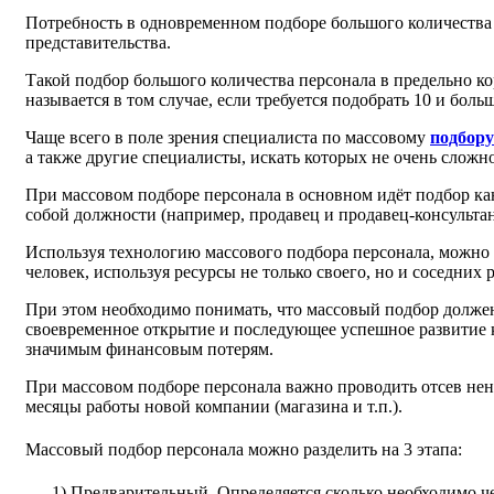
Потребность в одновременном подборе большого количества 
представительства.
Такой подбор большого количества персонала в предельно к
называется в том случае, если требуется подобрать 10 и бол
Чаще всего в поле зрения специалиста по массовому
подбору
а также другие специалисты, искать которых не очень сложн
При массовом подборе персонала в основном идёт подбор ка
собой должности (например, продавец и продавец-консультан
Используя технологию массового подбора персонала, можно в
человек, используя ресурсы не только своего, но и соседних 
При этом необходимо понимать, что массовый подбор должен 
своевременное открытие и последующее успешное развитие к
значимым финансовым потерям.
При массовом подборе персонала важно проводить отсев нен
месяцы работы новой компании (магазина и т.п.).
Массовый подбор персонала можно разделить на 3 этапа:
1)
Предварительный.
Определяется сколько необходимо ч