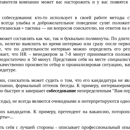
тавителя компании может вас насторожить и у вас появятся 
обеседования: кто-то использует в своей работе методы ст
 всегда улыбка и доброжелательное поведение сулят положит
тизанская » тактика — ни вопросов соискателю, ни ответов на е
ожет составлять как час, так и буквально полминуты. По длите
ло, нелегко выяснить во время интервью или сразу после перво
, что по длительности интервью можно определить его резу
ывает, что HR – менеджером за 7-8 минут принимается полож
недостаточно и 50 минут. Представив себя на месте специалист
ачественно произвести отбор и проанализировав ситуацию, вам
идатуре.
и, соискатель может судить о том, что его кандидатура не яв
мпании, формальный оттенок беседы. К примеру, интервьюером
но быстрее и завершает
собеседование
неопределенным "Вам пер
еседы), не всегда являются очевидными и интерпретируются одно
мих кандидатов. К примеру, претендент на вакансию, поторопи
рты»...
зать себя с лучшей стороны - описывает профессиональный опы