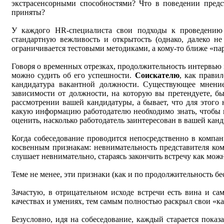
экстрасенсорными способностями? Что в поведении предс
приняты?
У каждого HR-специалиста свои подходы к проведению с
стандартную вежливость и открытость (однако, далеко не
ограничивается тестовыми методиками, а кому-то ближе «пар
Говоря о временных отрезках, продолжительность интервью м
можно судить об его успешности.
Соискателю
, как прави
кандидатура вакантной должности. Существующее мнение
зависимости от должности, на которую вы претендуете, б
рассмотрении вашей кандидатуры, а бывает, что для этого 
какую информацию работодателю необходимо знать, чтобы к
оценить, насколько работодатель заинтересован в вашей канд
Когда собеседование проводится непосредственно в компани
косвенным признакам: невнимательность представителя ко
слушает невнимательно, стараясь закончить встречу как мож
Теме не менее, эти признаки (как и по продолжительность б
Зачастую, в отрицательном исходе встречи есть вина и са
качествах и умениях, тем самым полностью раскрыл свои «ка
Безусловно, идя на собеседование, каждый старается пока