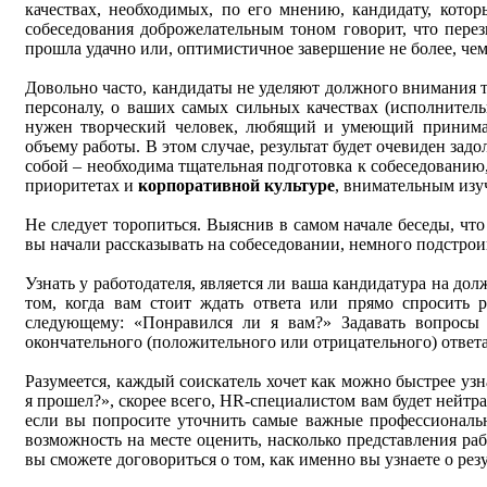
качествах, необходимых, по его мнению, кандидату, кото
собеседования доброжелательным тоном говорит, что перезв
прошла удачно или, оптимистичное завершение не более, че
Довольно часто, кандидаты не уделяют должного внимания 
персоналу, о ваших самых сильных качествах (исполнительн
нужен творческий человек, любящий и умеющий принимат
объему работы. В этом случае, результат будет очевиден за
собой – необходима тщательная подготовка к собеседованию
приоритетах и
корпоративной культуре
, внимательным изу
Не следует торопиться. Выяснив в самом начале беседы, чт
вы начали рассказывать на собеседовании, немного подстрои
Узнать у работодателя, является ли ваша кандидатура на до
том, когда вам стоит ждать ответа или прямо спросить 
следующему: «Понравился ли я вам?» Задавать вопросы н
окончательного (положительного или отрицательного) ответ
Разумеется, каждый соискатель хочет как можно быстрее узн
я прошел?», скорее всего, HR-специалистом вам будет нейтра
если вы попросите уточнить самые важные профессиональн
возможность на месте оценить, насколько представления раб
вы сможете договориться о том, как именно вы узнаете о рез