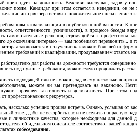
рый претендует на должность. Вежливо выслушав, задав уточ
онит позже. Кандидат при этом остается в неведении, он не з
м желание интервьюера оставить положительное впечатление о к
требованиям к квалификации в опубликованной вакансии. К при
ости, ответственности, усидчивости), в процессе беседы вдру
ь самостоятельные решения, стремящийся к профессионально
долго до окончания интервью — вам пообещают перезвонить... и 
, которая заключается в получении как можно большей информац
чением требований к квалификации, продумыванием ответов на
о работодателю для работы на должности требуются совершенно 
вшись под нужные требования, можно смело продолжать рассказ 
лжность подходящей или нет можно, задав ему несколько вопросо
работодателя, можете ли вы претендовать на вакансию. Неэ
ужно, проявляя тактичность и деликатность. При этом над
а от профессиональных рекрутеров.
ать, насколько успешно прошла встреча. Однако, услышав от ва
льный ответ, дабы не оскорбить вас и не вселить напрасную наде
ые и личностные качества, которые необходимы для данной д
отодателя об идеальном соискателе соответствуют вашей кандид
ультатах
собеседования
.