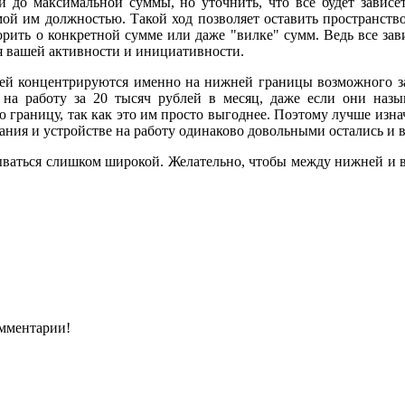
 до максимальной суммы, но уточнить, что все будет зависет
ой им должностью. Такой ход позволяет оставить пространство
ворить о конкретной сумме или даже "вилке" сумм. Ведь все зав
ря вашей активности и инициативности.
лей концентрируются именно на нижней границы возможного за
я на работу за 20 тысяч рублей в месяц, даже если они назы
ю границу, так как это им просто выгоднее. Поэтому лучше из
ния и устройстве на работу одинаково довольными остались и в
ываться слишком широкой. Желательно, чтобы между нижней и 
омментарии!