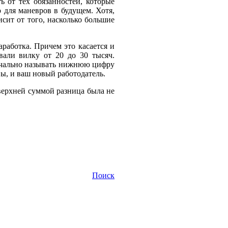
ь от тех обязанностей, которые
 для маневров в будущем. Хотя,
исит от того, насколько большие
работка. Причем это касается и
вали вилку от 20 до 30 тысяч.
начально называть нижнюю цифру
ы, и ваш новый работодатель.
верхней суммой разница была не
Поиск