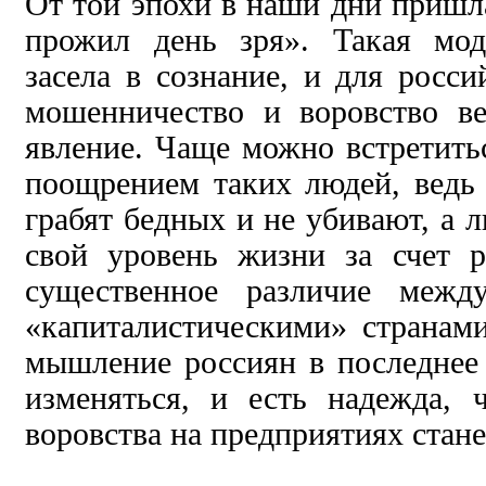
От той
эпохи в наши дни приш
прожил день зря». Такая мо
засела в сознание, и для росси
мошенничество и воровство ве
явление. Чаще можно встретитьс
поощрением
таких людей, ведь
грабят бедных и не убивают, а
свой уровень жизни за счет ра
существенное различие межд
«капиталистическими» странами
мышление россиян
в последне
изменяться, и есть надежда,
воровства на предприятиях стан