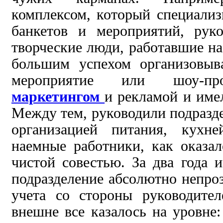
комплексом, который специали
банкетов и мероприятий, рук
творческие люди, работавшие на
большим успехом
организовыв
мероприятие или шоу-п
маркетингом
и рекламой и име
Между тем,
руководили
подразд
организацией питания, кухн
наемные работники,
как оказал
чистой совестью.
За
два года 
подразделение
абсолютно непро
учета со стороны руководител
внешне все казалось
на уровне