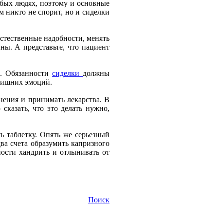
абых людях, поэтому и основные
 никто не спорит, но и сиделки
естественные надобности, менять
ны. А представьте, что пациент
е. Обязанности
сиделки
должны
злишних эмоций.
нения и принимать лекарства. В
сказать, что это делать нужно,
ь таблетку. Опять же серьезный
ва счета образумить капризного
ности хандрить и отлынивать от
Поиск