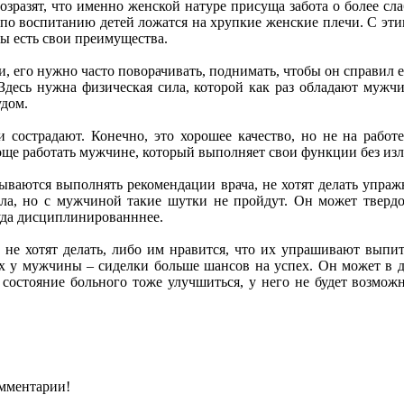
озразят, что именно женской натуре присуща забота о более сл
по воспитанию детей ложатся на хрупкие женские плечи. С этим
ы есть свои преимущества.
, его нужно часто поворачивать, поднимать, чтобы он справил 
Здесь нужна физическая сила, которой как раз обладают мужчи
удом.
сострадают. Конечно, это хорошее качество, но не на работ
роще работать мужчине, который выполняет свои функции без и
ываются выполнять рекомендации врача, не хотят делать упраж
ла, но с мужчиной такие шутки не пройдут. Он может твердо 
куда дисциплинированннее.
 не хотят делать, либо им нравится, что их упрашивают выпит
ях у мужчины – сиделки больше шансов на успех. Он может в д
е состояние больного тоже улучшиться, у него не будет возмож
омментарии!