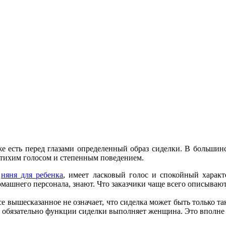
же есть перед глазами определенный образ сиделки. В большин
с тихим голосом и степенным поведением.
к
няня для ребенка
, имеет ласковый голос и спокойный характ
омашнего персонала, знают. Что заказчики чаще всего описываю
е вышесказанное не означает, что сиделка может быть только так
е обязательно функции сиделки выполняет женщина. Это вполне