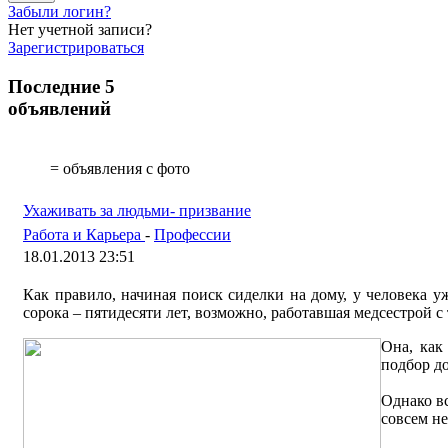
Забыли логин?
Нет учетной записи?
Зарегистрироваться
Последние 5
объявлений
= объявления с фото
Ухаживать за людьми- призвание
Работа и Карьера
-
Профессии
18.01.2013 23:51
Как правило, начиная поиск сиделки на дому, у человека у
сорока – пятидесяти лет, возможно, работавшая медсестрой 
Она, ка
подбор д
Однако вс
совсем н