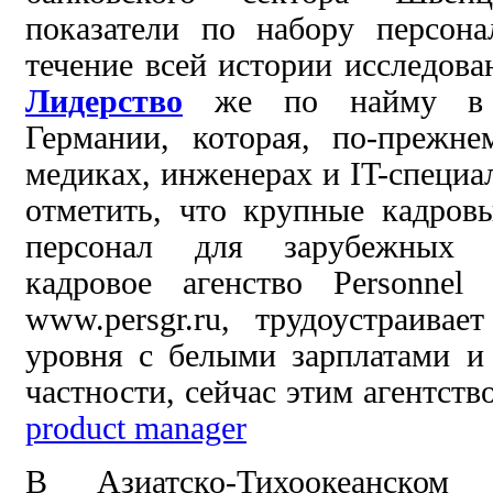
показатели по набору персона
течение всей
истории исследован
Лидерство
же по найму в Е
Германии, которая,
по-прежне
медиках, инженерах и IT-специа
отметить, что крупные кадров
персонал для зарубежных 
кадровое агенство Personnel
www.persgr.ru, трудоустраивае
уровня с белыми зарплатами и
частности, сейчас этим агентст
product manager
В
Азиатско-Тихоокеанско