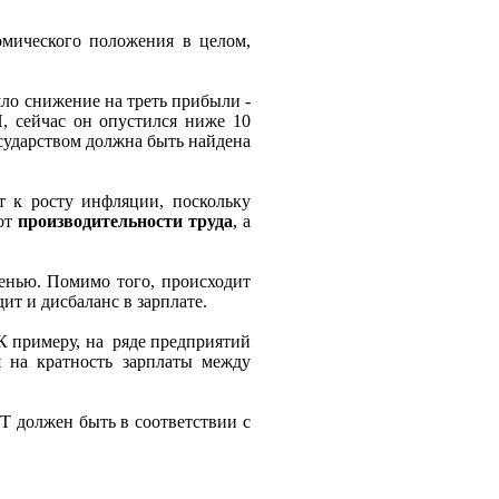
омического положения в целом,
шло снижение на треть прибыли -
П, сейчас он опустился ниже 10
осударством должна быть найдена
т к росту инфляции, поскольку
 от
производительности труда
, а
сенью. Помимо того, происходит
ит и дисбаланс в зарплате.
 К примеру, на ряде предприятий
я на кратность зарплаты между
 должен быть в соответствии с