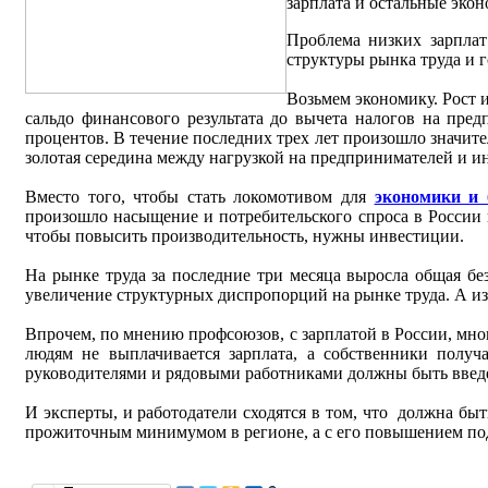
зарплата и остальные экон
Проблема низких зарплат
структуры рынка труда и 
Возьмем экономику. Рост 
сальдо финансового результата до вычета налогов на пре
процентов. В течение последних трех лет произошло значите
золотая середина между нагрузкой на предпринимателей и и
Вместо того, чтобы стать локомотивом для
экономики и 
произошло насыщение и потребительского спроса в России 
чтобы повысить производительность, нужны инвестиции.
На рынке труда за последние три месяца выросла общая бе
увеличение структурных диспропорций на рынке труда. А из-
Впрочем, по мнению профсоюзов, с зарплатой в России, мно
людям не выплачивается зарплата, а собственники получ
руководителями и рядовыми работниками должны быть введен
И эксперты, и работодатели сходятся в том, что должна б
прожиточным минимумом в регионе, а с его повышением под