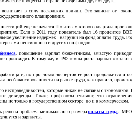
омические процессы в стране не отделимы друг от друга.
 возникает в силу нескольких причин. Это зависит от экон
государственного планирования.
инвестиций еще не начался. По итогам второго квартала произо
дприятиях. Если в 2011 году показатель был 16 процентов ВВ
льное увеличение издержек - нагрузки на фонд оплаты труда. Г
нтересами пенсионного и других соц.фондов.
бизнеса
, повышение зарплат бюджетникам, зачастую приводи
не происходит. К тому же, в РФ темпы роста зарплат отстают
зработица и, по прогнозам экспертов ее рост продолжится и о
за несбалансированности на рынке труда, как правило, происход
го несправедливостей, которые никак не связаны с экономикой.
ают дивиденды. Также, профсоюзы считают, что ограничени
ы не только в государственном секторе, но и в коммерческом.
ыть решена проблема минимального размера
оплаты труда
. МРОТ
тянутся и зарплаты.