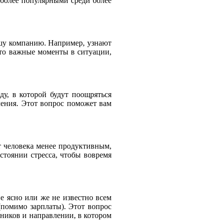
иболее популярными среди более
ашу компанию. Например, узнают
Это важные моменты в ситуации,
ду, в которой будут поощряться
ления. Этот вопрос поможет вам
ет человека менее продуктивным,
остоянии стресса, чтобы вовремя
 ясно или же не известно всем
(помимо зарплаты). Этот вопрос
дников и направлении, в котором