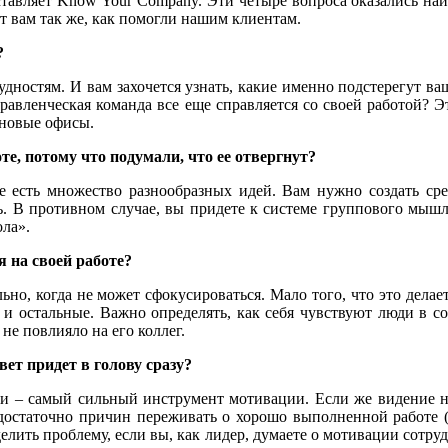
ставляет Know Your Company. Эти четыре вопроса оказались на
ут вам так же, как помогли нашим клиентам.
?
удностям. И вам захочется узнать, какие именно подстерегут в
правленческая команда все еще справляется со своей работой? 
 новые офисы.
те, потому что подумали, что ее отвергнут?
е есть множество разнообразных идей. Вам нужно создать сре
ть. В противном случае, вы придете к системе группового мыш
ола».
 на своей работе?
ьно, когда не может сфокусироваться. Мало того, что это дела
я и остальные. Важно определять, как себя чувствуют люди в с
 не повлияло на его коллег.
вет придет в голову сразу?
и – самый сильный инструмент мотивации. Если же видение не
 достаточно причин переживать о хорошо выполненной работе 
елить проблему, если вы, как лидер, думаете о мотивации сотру