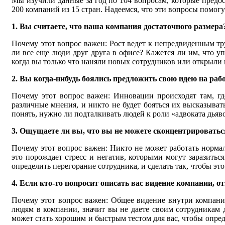
Мы изучили данные за год по 104 вопросам, которые предо
200 компаний из 15 стран. Надеемся, что эти вопросы помог
1. Вы считаете, что наша компания достаточного размера
Почему этот вопрос важен: Рост ведет к непредвиденным тр
ли все еще люди друг друга в офисе? Кажется ли им, что у
когда вы только что наняли новых сотрудников или открыли
2. Вы когда-нибудь боялись предложить свою идею на рабо
Почему этот вопрос важен: Инновации происходят там, гд
различные мнения, и никто не будет бояться их высказыва
понять, нужно ли подталкивать людей к роли «адвоката дьяв
3. Ощущаете ли вы, что вы не можете сконцентрироваться
Почему этот вопрос важен: Никто не может работать нормал
это порождает стресс и негатив, которыми могут заразитьс
определить перегорание сотрудника, и сделать так, чтобы это
4. Если кто-то попросит описать вас видение компании, от
Почему этот вопрос важен: Общее видение внутри компани
людям в компании, значит вы не даете своим сотрудникам
может стать хорошим и быстрым тестом для вас, чтобы опред