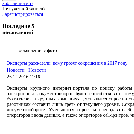
Забыли логин?
Нет учетной записи?
Зарегистрироваться
Последние 5
объявлений
= объявления с фото
Эксперты рассказали, кому грозят сокращения в 2017 году
Новости
-
Новости
26.12.2016 11:16
Эксперты крупного интернет-портала по поиску работы 
электронный документооборот будет способствовать том
бухгалтеров в крупных компаниях, уменьшится спрос на сп
работниках составит лишь треть от текущего уровня. Сок
документообороте. Уменьшится спрос на преподавателей 
операторов ввода данных, а также операторов call-центров, 