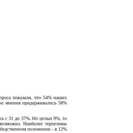
проса показали, что 54% наших
о же мнения придерживались 58%
сь с 31 до 37%. Но целых 9%, то
евозможно. Наиболее терпеливы
м бедственном положении - в 12%