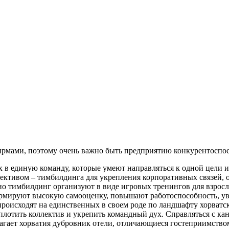
рмами, поэтому очень важно быть предприятию конкурентоспо
 в единую команду, которые умеют направляться к одной цели и 
лективом – тимбилдинга для укрепления корпоративных связей, 
но тимбилдинг организуют в виде игровых тренингов для взрос
ормируют высокую самооценку, повышают работоспособность, ув
роисходят на единственных в своем роде по ландшафту хорватс
плотить коллектив и укрепить командный дух. Справляться с ка
гает хорватия дубровник отели, отличающиеся гостеприимство