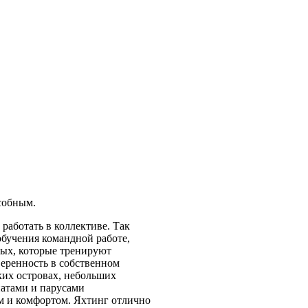
собным.
работать в коллективе. Так
обучения командной работе,
лых, которые тренируют
еренность в собственном
ких островах, небольших
натами и парусами
м и комфортом. Яхтинг отлично