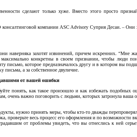
твенности сделают только хуже. Вместо этого просто призн
O консалтинговой компании ASC Advisory Суприя Десаи. – Они х
ни наверняка захотят извинений, причем искренних. “Мне жал
те максимально конкретны в своем признании, чтобы люди по
ту письмо, которое предназначалось другу и в котором вы под
у письма, а за собственное двуличие.
адавшими от вашей ошибки
буйте понять, как такое произошло и как избежать подобных 
ам, очень важно поговорить с людьми, которых затронула ваша 
одукты, нужно принять меры, чтобы кто-то дважды перепроверял
ка, проверьте весь процесс его оформления и по возможности вк
радавшим от проблемы увидеть, что вы отнеслись к ней серье