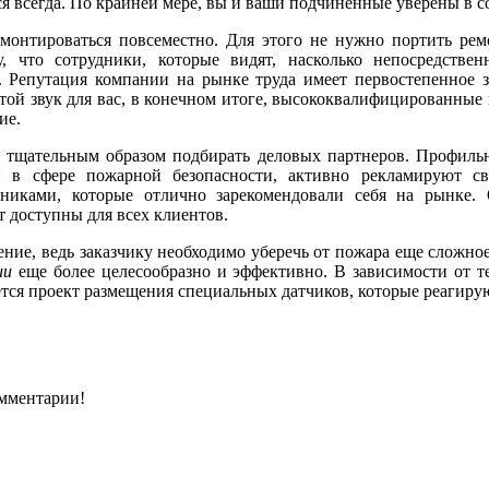
я всегда. По крайней мере, вы и ваши подчиненные уверены в с
 монтироваться повсеместно. Для этого не нужно портить р
, что сотрудники, которые видят, насколько непосредстве
й. Репутация компании на рынке труда имеет первостепенное 
устой звук для вас, в конечном итоге, высококвалифицированные
ие.
м тщательным образом подбирать деловых партнеров. Профиль
в сфере пожарной безопасности, активно рекламируют св
дниками, которые отлично зарекомендовали себя на рынке.
 доступны для всех клиентов.
ение, ведь заказчику необходимо уберечь от пожара еще сложно
ии
еще более целесообразно и эффективно. В зависимости от тех
ется проект размещения специальных датчиков, которые реагиру
омментарии!