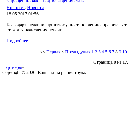
Упрощен порядок подтверждения стажа
Новости
-
Новости
18.05.2017 01:56
Благодаря недавно принятому постановлению правительств
стаж для начисления пенсии.
Подробнее...
<<
Первая
<
Предыдущая
1
2
3
4
5
6
7
8
9
10
Страница 8 из 17
Партнеры
Copyright © 2026. Ваш гид на рынке труда.