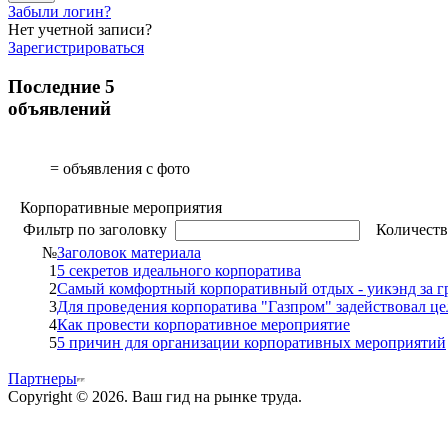
Забыли логин?
Нет учетной записи?
Зарегистрироваться
Последние 5
объявлений
= объявления с фото
Корпоративные мероприятия
Фильтр по заголовку
Количеств
№
Заголовок материала
1
5 секретов идеального корпоратива
2
Самый комфортный корпоративный отдых - уикэнд за г
3
Для проведения корпоратива "Газпром" задействовал ц
4
Как провести корпоративное мероприятие
5
5 причин для организации корпоративных мероприятий
Партнеры
Copyright © 2026. Ваш гид на рынке труда.